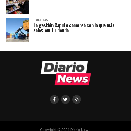
POLITICA
La gestión Caputo comenzó con lo que más
sabe: emitir deuda
Copyright © 2021 Diario News