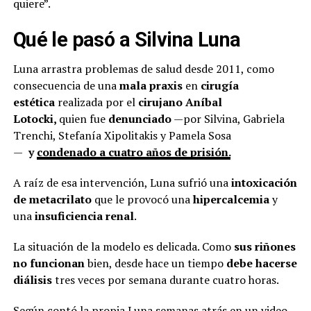
quiere”.
Qué le pasó a Silvina Luna
Luna arrastra problemas de salud desde 2011, como
consecuencia de una
mala praxis
en
cirugía
estética
realizada por el
cirujano
Aníbal
Lotocki,
quien fue
denunciado
—por Silvina, Gabriela
Trenchi, Stefanía Xipolitakis y Pamela Sosa
—
y
condenado a cuatro años de prisión.
A raíz de esa intervención, Luna sufrió una
intoxicación
de metacrilato
que le provocó una
hipercalcemia
y
una
insuficiencia renal
.
La situación de la modelo es delicada. Como
sus riñones
no funcionan
bien, desde hace un tiempo
debe hacerse
diálisis
tres veces por semana durante cuatro horas.
Según contó la propia Luna semanas atrás en un video