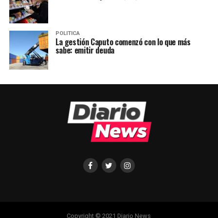
POLITICA
La gestión Caputo comenzó con lo que más
sabe: emitir deuda
Copyright © 2021 Diario News