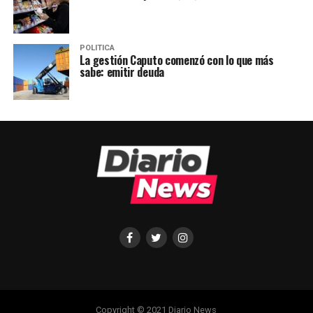
POLITICA
La gestión Caputo comenzó con lo que más
sabe: emitir deuda
Copyright © 2021 Diario News