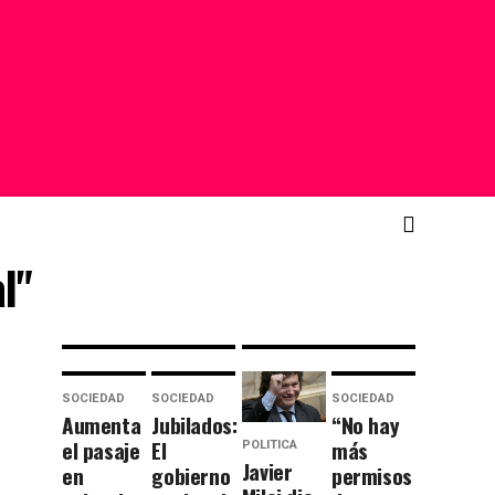
anuncia
todoterreno:
que
la
congelará
primera
las
publicidad
cuotas
de Messi
de los
hablando
nuevos
en inglés
socios
para el
por 6
Super
l"
meses
Bowl
SOCIEDAD
SOCIEDAD
SOCIEDAD
Aumenta
Jubilados:
“No hay
el pasaje
El
más
POLITICA
Javier
en
gobierno
permisos