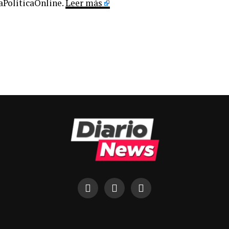
LaPolíticaOnline.
Leer más