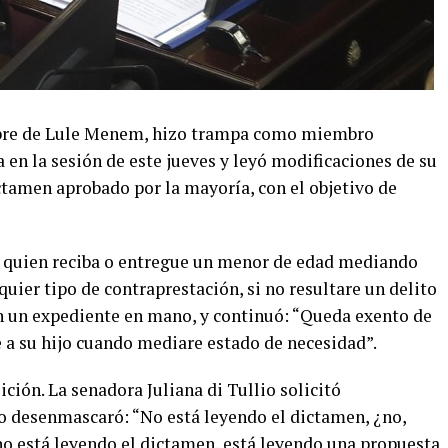
mbre de Lule Menem, hizo trampa como miembro
 en la sesión de este jueves y leyó modificaciones de su
ictamen aprobado por la mayoría, con el objetivo de
a quien reciba o entregue un menor de edad mediando
quier tipo de contraprestación, si no resultare un delito
 un expediente en mano, y continuó: “Queda exento de
e a su hijo cuando mediare estado de necesidad”.
ción. La senadora Juliana di Tullio solicitó
o desenmascaró: “No está leyendo el dictamen, ¿no,
no está leyendo el dictamen, está leyendo una propuesta