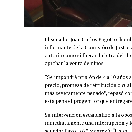
El senador Juan Carlos Pagotto, ho
informante de la Comisión de Justicia
autoría como si fueran la letra del d
aprobar la venta de niños.
“Se impondrá prisión de 4 a 10 años 
precio, promesa de retribución o cual
más severamente penado”, repasó con
esta pena el progenitor que entregar
Su intervención escandalizó a la oposi
inmediatamente una interrupción y l
senador Pagotto?”, y agregó: “Usted 