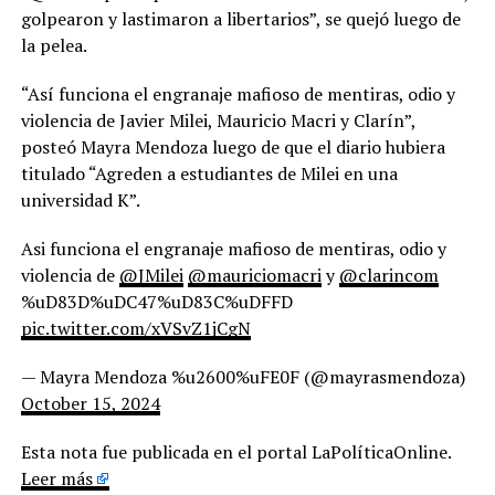
golpearon y lastimaron a libertarios”, se quejó luego de
la pelea.
“Así funciona el engranaje mafioso de mentiras, odio y
violencia de Javier Milei, Mauricio Macri y Clarín”,
posteó Mayra Mendoza luego de que el diario hubiera
titulado “Agreden a estudiantes de Milei en una
universidad K”.
Asi funciona el engranaje mafioso de mentiras, odio y
violencia de
@JMilei
@mauriciomacri
y
@clarincom
%uD83D%uDC47%uD83C%uDFFD
pic.twitter.com/xVSvZ1jCgN
— Mayra Mendoza %u2600%uFE0F (@mayrasmendoza)
October 15, 2024
Esta nota fue publicada en el portal LaPolíticaOnline.
Leer más