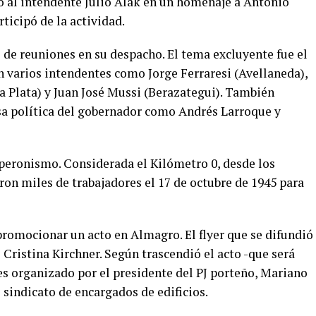
o al intendente Julio Alak en un homenaje a Antonio
rticipó de la actividad.
 de reuniones en su despacho. El tema excluyente fue el
n varios intendentes como Jorge Ferraresi (Avellaneda),
a Plata) y Juan José Mussi (Berazategui). También
sa política del gobernador como Andrés Larroque y
 peronismo. Considerada el Kilómetro 0, desde los
aron miles de trabajadores el 17 de octubre de 1945 para
 promocionar un acto en Almagro. El flyer que se difundió
 Cristina Kirchner. Según trascendió el acto -que será
es organizado por el presidente del PJ porteño, Mariano
l sindicato de encargados de edificios.