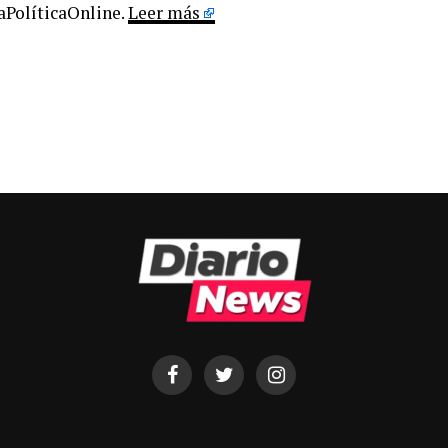
LaPolíticaOnline.
Leer más