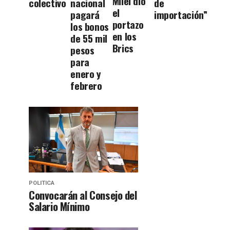
Milei dio
colectivo
nacional
de
el
pagará
importación”
portazo
los bonos
en los
de 55 mil
Brics
pesos
para
enero y
febrero
POLITICA
Convocarán al Consejo del
Salario Mínimo