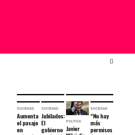
anuncia
todoterreno:
que
la
congelará
primera
las
publicidad
cuotas
de Messi
de los
hablando
nuevos
en inglés
socios
para el
por 6
Super
meses
Bowl
SOCIEDAD
SOCIEDAD
SOCIEDAD
Aumenta
Jubilados:
“No hay
el pasaje
El
más
POLITICA
Javier
en
gobierno
permisos