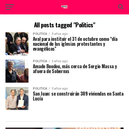
All posts tagged "Politics"
POLITICA
3 años ago
Aval para instituir el 31 de octubre como “día
nacional de las iglesias protestantes y
evangélicas”
POLITICA
3 años ago
Amado Boudou, más cerca de Sergio Massa y
afuera de Sobernxs
POLITICA
3 años ago
San Juan: se construirán 389 viviendas en Santa
Lucía