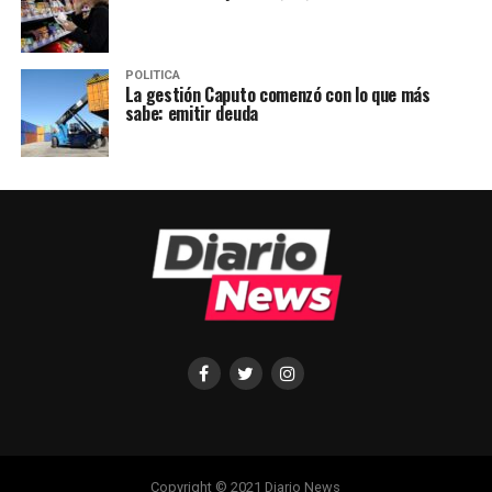
POLITICA
La gestión Caputo comenzó con lo que más
sabe: emitir deuda
Copyright © 2021 Diario News