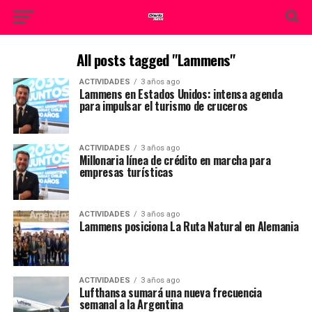
All posts tagged "Lammens"
ACTIVIDADES
3 años ago
Lammens en Estados Unidos: intensa agenda
para impulsar el turismo de cruceros
ACTIVIDADES
3 años ago
Millonaria línea de crédito en marcha para
empresas turísticas
ACTIVIDADES
3 años ago
Lammens posiciona La Ruta Natural en Alemania
ACTIVIDADES
3 años ago
Lufthansa sumará una nueva frecuencia
semanal a la Argentina