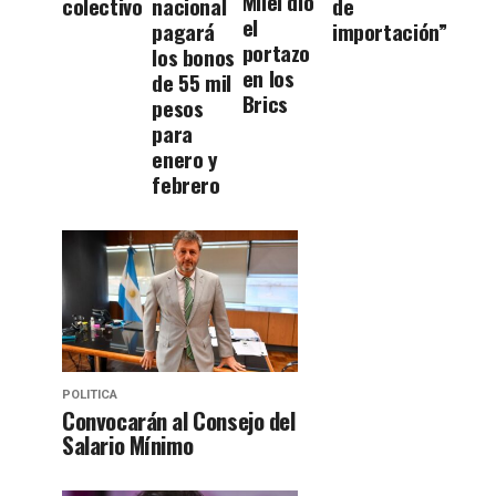
Milei dio
colectivo
nacional
de
el
pagará
importación”
portazo
los bonos
en los
de 55 mil
Brics
pesos
para
enero y
febrero
POLITICA
Convocarán al Consejo del
Salario Mínimo