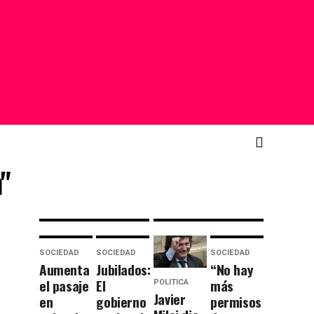
anuncia
todoterreno:
que
la
congelará
primera
las
publicidad
cuotas
de Messi
de los
hablando
nuevos
en inglés
socios
para el
por 6
Super
"
meses
Bowl
SOCIEDAD
SOCIEDAD
SOCIEDAD
Aumenta
Jubilados:
“No hay
el pasaje
El
más
POLITICA
Javier
en
gobierno
permisos