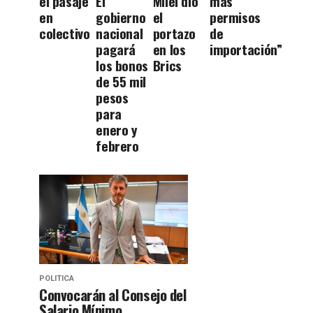
el pasaje
El
Milei dio
más
en
gobierno
el
permisos
colectivo
nacional
portazo
de
pagará
en los
importación”
los bonos
Brics
de 55 mil
pesos
para
enero y
febrero
POLITICA
Convocarán al Consejo del
Salario Mínimo