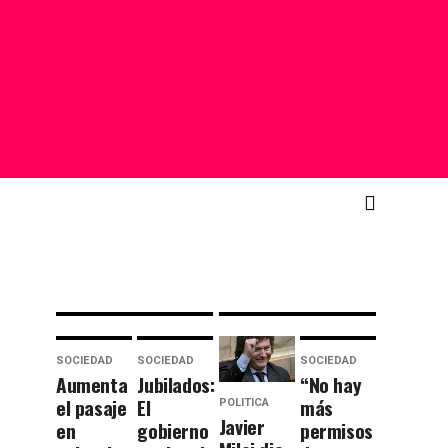
anuncia
todoterreno:
que
la
congelará
primera
las
publicidad
cuotas
de Messi
de los
hablando
nuevos
en inglés
socios
para el
por 6
Super
meses
Bowl
SOCIEDAD
SOCIEDAD
SOCIEDAD
Aumenta
Jubilados:
“No hay
el pasaje
El
más
POLITICA
Javier
en
gobierno
permisos