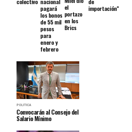
Milei dio
colectivo
nacional
de
el
pagará
importación”
portazo
los bonos
en los
de 55 mil
Brics
pesos
para
enero y
febrero
POLITICA
Convocarán al Consejo del
Salario Mínimo