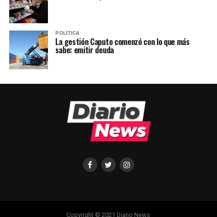
POLITICA
La gestión Caputo comenzó con lo que más
sabe: emitir deuda
Copyright © 2021 Diario News