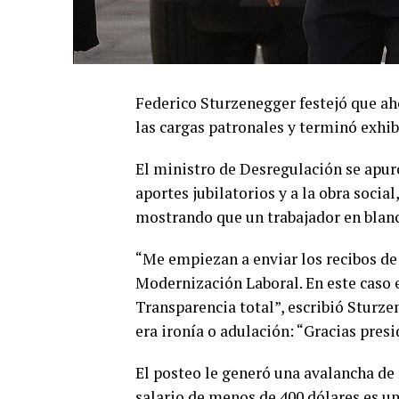
Federico Sturzenegger festejó que ah
las cargas patronales y terminó exhib
El ministro de Desregulación se apuró
aportes jubilatorios y a la obra socia
mostrando que un trabajador en blanc
“Me empiezan a enviar los recibos de 
Modernización Laboral. En este caso e
Transparencia total”, escribió Sturze
era ironía o adulación: “Gracias pres
El posteo le generó una avalancha de
salario de menos de 400 dólares es un