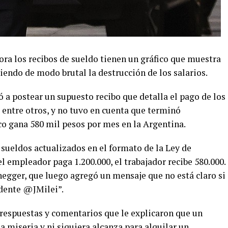
ora los recibos de sueldo tienen un gráfico que muestra
iendo de modo brutal la destrucción de los salarios.
 a postear un supuesto recibo que detalla el pago de los
l, entre otros, y no tuvo en cuenta que terminó
o gana 580 mil pesos por mes en la Argentina.
sueldos actualizados en el formato de la Ley de
l empleador paga 1.200.000, el trabajador recibe 580.000.
negger, que luego agregó un mensaje que no está claro si
idente @JMilei”.
 respuestas y comentarios que le explicaron que un
a miseria y ni siquiera alcanza para alquilar un