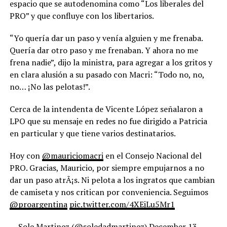
espacio que se autodenomina como “Los liberales del
PRO” y que confluye con los libertarios.
“Yo quería dar un paso y venía alguien y me frenaba.
Quería dar otro paso y me frenaban. Y ahora no me
frena nadie”, dijo la ministra, para agregar a los gritos y
en clara alusión a su pasado con Macri: “Todo no, no,
no… ¡No las pelotas!”.
Cerca de la intendenta de Vicente López señalaron a
LPO que su mensaje en redes no fue dirigido a Patricia
en particular y que tiene varios destinatarios.
Hoy con
@mauriciomacri
en el Consejo Nacional del
PRO. Gracias, Mauricio, por siempre empujarnos a no
dar un paso atrÃ¡s. Ni pelota a los ingratos que cambian
de camiseta y nos critican por conveniencia. Seguimos
@proargentina
pic.twitter.com/4XEjLu5Mr1
— Sole Martinez (@soledadmartinez)
December 13,