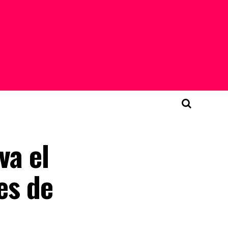
va el
es de