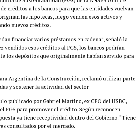
arantía de Sustentabilidad (FGS) de la ANSES compre
de créditos a los bancos para que las entidades vuelvan
 originan las hipotecas, luego venden esos activos y
ando nuevos créditos.
edan financiar varios préstamos en cadena”, señaló la
ez vendidos esos créditos al FGS, los bancos podrían
te los depósitos que originalmente habían servido para
ra Argentina de la Construcción, reclamó utilizar parte
das y sostener la actividad del sector
culo publicado por Gabriel Martino, ex CEO del HSBC,
 del FGS para promover el crédito. Según reconocen
opuesta ya tiene receptividad dentro del Gobierno. “Tiene
ores consultados por el mercado.