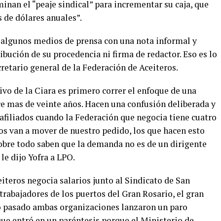
inan el “peaje sindical” para incrementar su caja, que
 de dólares anuales”.
a algunos medios de prensa con una nota informal y
ibución de su procedencia ni firma de redactor. Eso es lo
retario general de la Federación de Aceiteros.
tivo de la Ciara es primero correr el enfoque de una
e mas de veinte años. Hacen una confusión deliberada y
afiliados cuando la Federación que negocia tiene cuatro
 nos van a mover de nuestro pedido, los que hacen esto
obre todo saben que la demanda no es de un dirigente
 le dijo Yofra a LPO.
iteros negocia salarios junto al Sindicato de San
rabajadores de los puertos del Gran Rosario, el gran
o pasado ambas organizaciones lanzaron un paro
e entró en un paréntesis porque el Ministerio de