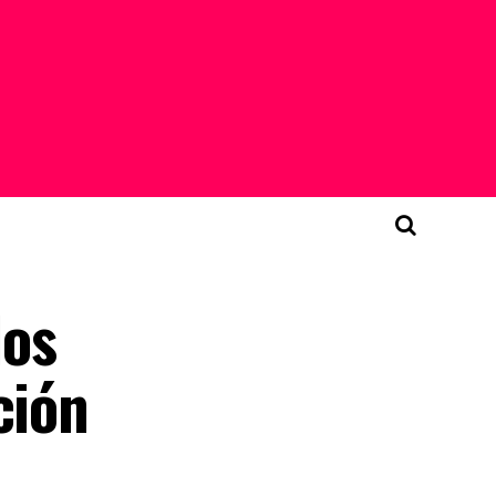
los
ción