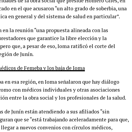
ridades de la obra social que preside Homero Giles, en
do en el que acusaron “un alto grado de soberbia, una
ica en general y del sistema de salud en particular”.
en la reunión “una propuesta alineada con las
prestadores que garantice la libre elección y la
pero que, a pesar de eso, Ioma ratificó el corte del
egión de Junín.
médicos de Femeba y los baja de Ioma
ba en esa región, en Ioma señalaron que hay diálogo
 como con médicos individuales y otras asociaciones
ión entre la obra social y los profesionales de la salud.
as de Junín están atendiendo a sus afiliados “sin
eguran que se “está trabajando aceleradamente para que,
 llegar a nuevos convenios con círculos médicos,