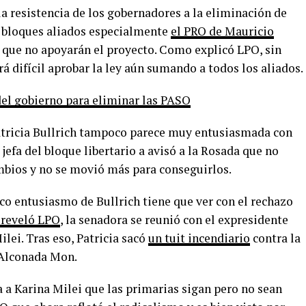
la resistencia de los gobernadores a la eliminación de
e bloques aliados especialmente
el PRO de Mauricio
 que no apoyarán el proyecto. Como explicó LPO, sin
á difícil aprobar la ley aún sumando a todos los aliados.
del gobierno para eliminar las PASO
Patricia Bullrich tampoco parece muy entusiasmada con
jefa del bloque libertario a avisó a la Rosada que no
ambios y no se movió más para conseguirlos.
co entusiasmo de Bullrich tiene que ver con el rechazo
reveló LPO
, la senadora se reunió con el expresidente
lei. Tras eso, Patricia sacó
un tuit incendiario
contra la
 Alconada Mon.
a a Karina Milei que las primarias sigan pero no sean