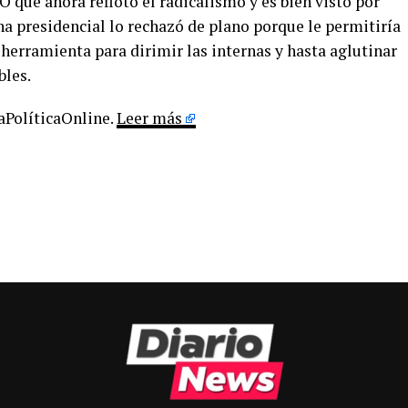
O que ahora reflotó el radicalismo y es bien visto por
a presidencial lo rechazó de plano porque le permitiría
herramienta para dirimir las internas y hasta aglutinar
bles.
LaPolíticaOnline.
Leer más