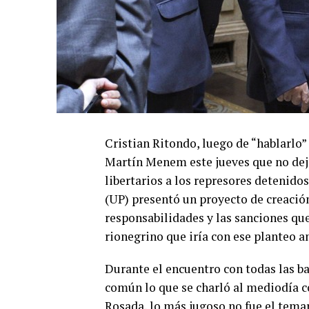
Cristian Ritondo, luego de “hablarlo”
Martín Menem este jueves que no dejar
libertarios a los represores detenidos
(UP) presentó un proyecto de creació
responsabilidades y las sanciones que
rionegrino que iría con ese planteo an
Durante el encuentro con todas las b
común lo que se charló al mediodía co
Rosada, lo más jugoso no fue el temar