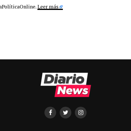
LaPolíticaOnline.
Leer más