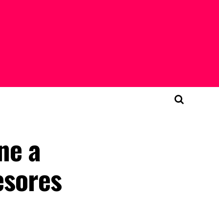
ne a
esores