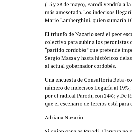
(15 y 28 de mayo), Parodi vendría a l
más amesetada. Los indecisos llegaría
Mario Lamberghini, quien sumaría 10
El triunfo de Nazario será el peor es
colectivo para subir a los peronistas
“partido cordobés” que pretende impo
Sergio Massa y hasta históricos dela
al actual gobernador cordobés.
Una encuesta de Consultoría Beta -co
número de indecisos llegaría al 19%; 
por el radical Parodi, con 24%; y De 
que el escenario de tercios está para 
Adriana Nazario
Si quien gana es Parodi, Llaryora no 