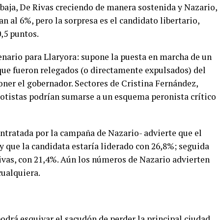
a baja, De Rivas creciendo de manera sostenida y Nazario,
n al 6%, pero la sorpresa es el candidato libertario,
,5 puntos.
cenario para Llaryora: supone la puesta en marcha de un
 que fueron relegados (o directamente expulsados) del
ner el gobernador. Sectores de Cristina Fernández,
sotistas podrían sumarse a un esquema peronista crítico
ntratada por la campaña de Nazario- advierte que el
y que la candidata estaría liderado con 26,8%; seguida
Rivas, con 21,4%. Aún los números de Nazario advierten
cualquiera.
podrá esquivar el sacudón de perder la principal ciudad