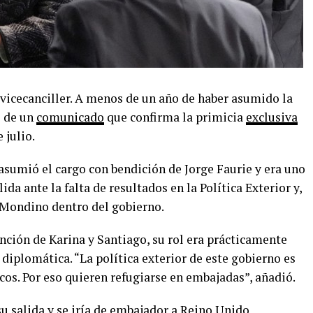
icecanciller. A menos de un año de haber asumido la
s de un
comunicado
que confirma la primicia
exclusiva
 julio.
sumió el cargo con bendición de Jorge Faurie y era uno
da ante la falta de resultados en la Política Exterior y,
e Mondino dentro del gobierno.
ención de Karina y Santiago, su rol era prácticamente
 diplomática. “La política exterior de este gobierno es
os. Por eso quieren refugiarse en embajadas”, añadió.
u salida y se iría de embajador a Reino Unido