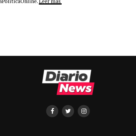
LaPolíticaOnline.
Leer más