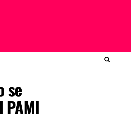
o se
l PAMI