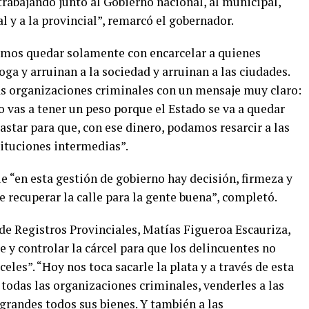
trabajando junto al Gobierno nacional, al municipal,
al y a la provincial”, remarcó el gobernador.
emos quedar solamente con encarcelar a quienes
ga y arruinan a la sociedad y arruinan a las ciudades.
as organizaciones criminales con un mensaje muy claro:
 vas a tener un peso porque el Estado se va a quedar
bastar para que, con ese dinero, podamos resarcir a las
tituciones intermedias”.
e “en esta gestión de gobierno hay decisión, firmeza y
e recuperar la calle para la gente buena”, completó.
n de Registros Provinciales, Matías Figueroa Escauriza,
e y controlar la cárcel para que los delincuentes no
les”. “Hoy nos toca sacarle la plata y a través de esta
 todas las organizaciones criminales, venderles a las
randes todos sus bienes. Y también a las