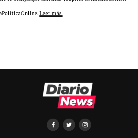
LaPolíticaOnline.
Leer más