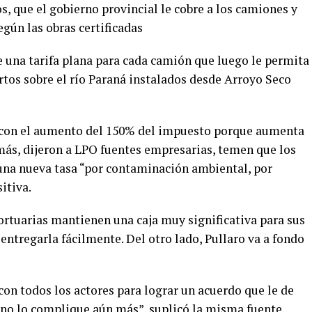
os, que el gobierno provincial le cobre a los camiones y
egún las obras certificadas
e una tarifa plana para cada camión que luego le permita
rtos sobre el río Paraná instalados desde Arroyo Seco
o con el aumento del 150% del impuesto porque aumenta
emás, dijeron a LPO fuentes empresarias, temen que los
una nueva tasa “por contaminación ambiental, por
itiva.
ortuarias mantienen una caja muy significativa para sus
entregarla fácilmente. Del otro lado, Pullaro va a fondo
con todos los actores para lograr un acuerdo que le de
e no lo complique aún más”, suplicó la misma fuente.