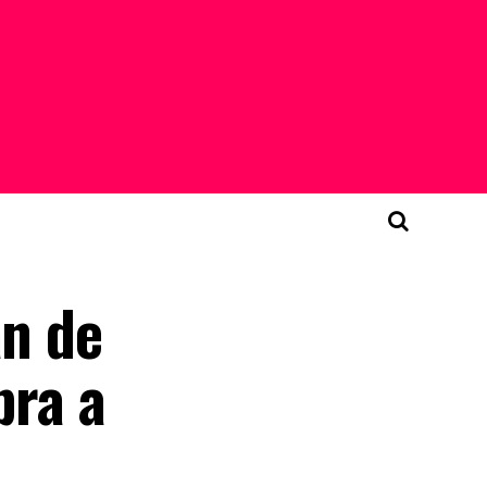
an de
bra a