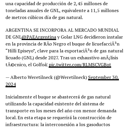
una capacidad de producción de 2,45 millones de
toneladas anuales de GNL, equivalente a 11,5 millones
de metros cúbicos día de gas natural.
ARGENTINA SE INCORPORA AL MERCADO MUNDIAL
DE GNL
@PAEArgentina
y Golar LNG decidieron instalar
en la provincia de RÃ­o Negro el buque de licuefacciÃ³n
“Hilli Episeyo”, clave para la exportaciÃ³n de gas natural
licuado (GNL) desde 2027. Tras un exhaustivo anÃ¡lisis
tÃ©cnico, el Golfoâ¦
pic.twitter.com/RLMSCVGBot
— Alberto Weretilneck (@Weretilneck)
September 30,
2024
Inicialmente el buque se abastecerá de gas natural
utilizando la capacidad existente del sistema de
transporte en los meses del año con menor demanda
local. En esta etapa se requerirá la construcción de
infraestructura: la interconexión a los gasoductos