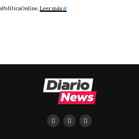
LaPolíticaOnline.
Leer más