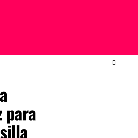
 a
z para
silla