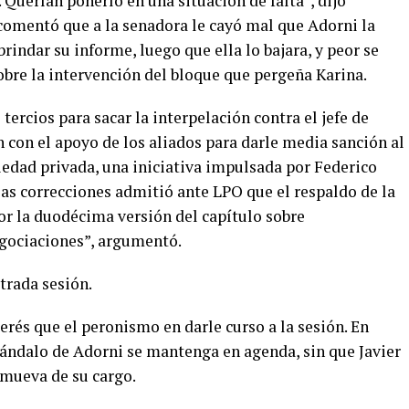
Querían ponerlo en una situación de falta”, dijo
 comentó que a la senadora le cayó mal que Adorni la
brindar su informe, luego que ella lo bajara, y peor se
bre la intervención del bloque que pergeña Karina.
 tercios para sacar la interpelación contra el jefe de
n con el apoyo de los aliados para darle media sanción al
iedad privada, una iniciativa impulsada por Federico
las correcciones admitió ante LPO que el respaldo de la
r la duodécima versión del capítulo sobre
negociaciones”, argumentó.
trada sesión.
terés que el peronismo en darle curso a la sesión. En
escándalo de Adorni se mantenga en agenda, sin que Javier
emueva de su cargo.