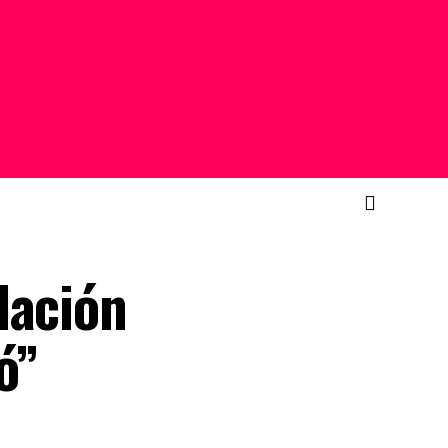
lación
ó”