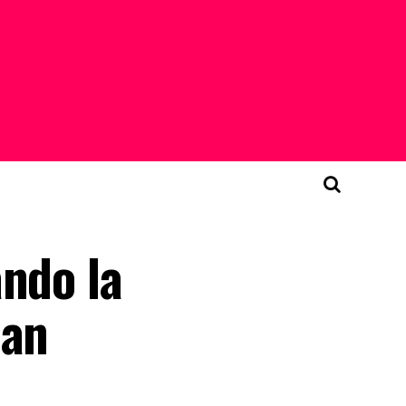
ando la
man