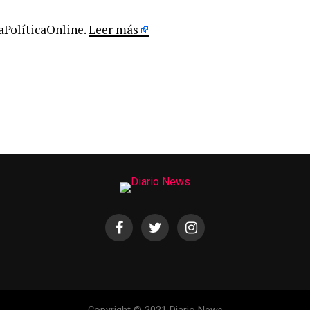
LaPolíticaOnline.
Leer más