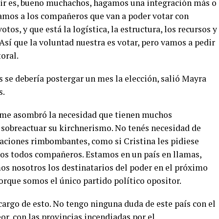
ir es, bueno muchachos, hagamos una integración más o
zamos a los compañeros que van a poder votar con
tos, y que está la logística, la estructura, los recursos y
Así que la voluntad nuestra es votar, pero vamos a pedir
toral.
 se debería postergar un mes la elección, salió Mayra
s.
e me asombró la necesidad que tienen muchos
sobreactuar su kirchnerismo. No tenés necesidad de
raciones rimbombantes, como si Cristina les pidiese
mos todos compañeros. Estamos en un país en llamas,
mos nosotros los destinatarios del poder en el próximo
orque somos el único partido político opositor.
cargo de esto. No tengo ninguna duda de este país con el
or, con las provincias incendiadas por el