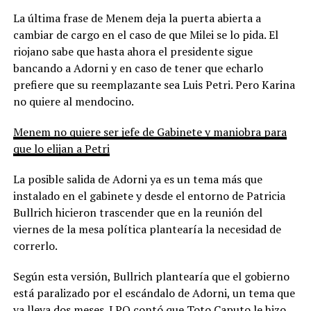
La última frase de Menem deja la puerta abierta a
cambiar de cargo en el caso de que Milei se lo pida. El
riojano sabe que hasta ahora el presidente sigue
bancando a Adorni y en caso de tener que echarlo
prefiere que su reemplazante sea Luis Petri. Pero Karina
no quiere al mendocino.
Menem no quiere ser jefe de Gabinete y maniobra para
que lo elijan a Petri
La posible salida de Adorni ya es un tema más que
instalado en el gabinete y desde el entorno de Patricia
Bullrich hicieron trascender que en la reunión del
viernes de la mesa política plantearía la necesidad de
correrlo.
Según esta versión, Bullrich plantearía que el gobierno
está paralizado por el escándalo de Adorni, un tema que
ya lleva dos meses.
LPO contó
que Toto Caputo le hizo