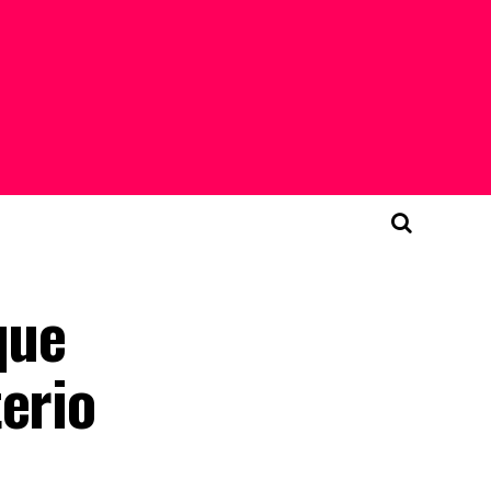
que
erio