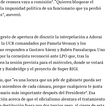
 de censura vaya a comisión”. “Quieren bloquear el
 la impunidad política de un funcionario que ya perdió
s”, aseveró.
gesto de apertura de discutir la interpelación a Adorni
de la UCR comandados por Pamela Verasay y los
que responden a Gustavo Sáenz y Rubén Passalacqua. Uno
por la cornejista reconoció ante LPO que, tras la
n la sesión prevista para el miércoles, donde se votará
r y Bainbridge y el proyecto de Super RIGI.
s, que “es una locura que un jefe de gabinete pueda ser
s miembros de cada cámara, porque cualquiera te junta
ionario más importante después del Presidente”. Esa
ión acerca de que el oficialismo alentara el tratamiento
 destitución fuera por dos tercios pero, al cierre de esta