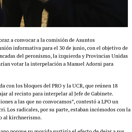
az a convocar a la comisión de Asuntos
nión informativa para el 30 de junio, con el objetivo de
ancadas del peronismo, la izquierda y Provincias Unidas
arían votar la interpelación a Manuel Adorni para
a con los bloques del PRO y la UCR, que reúnen 18
ajar al recinto para interpelar al Jefe de Gabinete.
ones a las que no convocamos”, contestó a LPO un
i. Los radicales, por su parte, estaban incómodos con la
o al kirchnerismo.
ojano porque su movida surtiría el efecto de dejar a sus