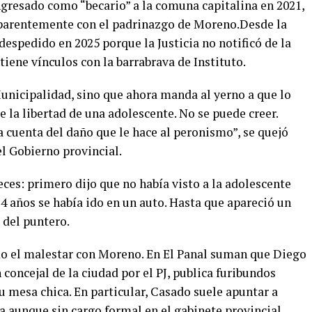
ngresado como “becario” a la comuna capitalina en 2021,
 aparentemente con el padrinazgo de Moreno.Desde la
espedido en 2025 porque la Justicia no notificó de la
iene vínculos con la barrabrava de Instituto.
Municipalidad, sino que ahora manda al yerno a que lo
e la libertad de una adolescente. No se puede creer.
a cuenta del daño que le hace al peronismo”, se quejó
el Gobierno provincial.
eces: primero dijo que no había visto a la adolescente
14 años se había ido en un auto. Hasta que apareció un
 del puntero.
mo el malestar con Moreno. En El Panal suman que Diego
oncejal de la ciudad por el PJ, publica furibundos
u mesa chica. En particular, Casado suele apuntar a
 aunque sin cargo formal en el gabinete provincial.