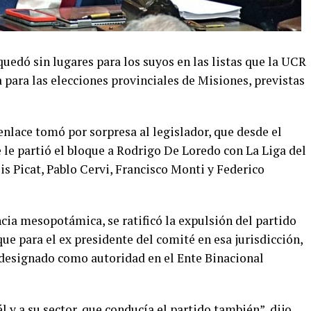
quedó sin lugares para los suyos en las listas que la UCR
a para las elecciones provinciales de Misiones, previstas
nlace tomó por sorpresa al legislador, que desde el
 le partió el bloque a Rodrigo De Loredo con La Liga del
s Picat, Pablo Cervi, Francisco Monti y Federico
cia mesopotámica, se ratificó la expulsión del partido
ue para el ex presidente del comité en esa jurisdicción,
designado como autoridad en el Ente Binacional
 y a su sector, que conducía el partido también”, dijo