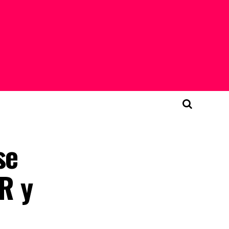
se
R y