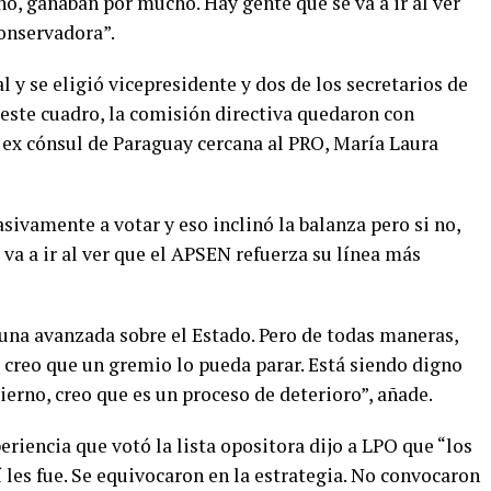
 no, ganaban por mucho. Hay gente que se va a ir al ver
onservadora”.
 y se eligió vicepresidente y dos de los secretarios de
 este cuadro, la comisión directiva quedaron con
ex cónsul de Paraguay cercana al PRO, María Laura
ivamente a votar y eso inclinó la balanza pero si no,
a a ir al ver que el APSEN refuerza su línea más
 una avanzada sobre el Estado. Pero de todas maneras,
o creo que un gremio lo pueda parar. Está siendo digno
bierno, creo que es un proceso de deterioro”, añade.
eriencia que votó la lista opositora dijo a LPO que “los
 les fue. Se equivocaron en la estrategia. No convocaron