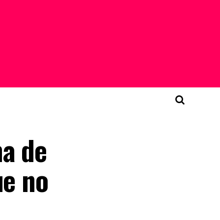
ma de
ue no