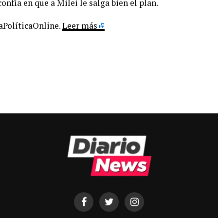
onfía en que a Milei le salga bien el plan.
LaPolíticaOnline.
Leer más