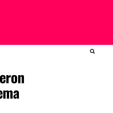
ieron
tema