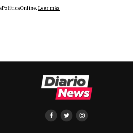
LaPolíticaOnline.
Leer más