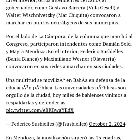
En el interior, otros intendentes cercanos al
gobernador, como Gustavo Barrera (Villa Gesell) y
Walter Wischnivetzky (Mar Chiquita) convocaron a
marchar en puntos neurálgicos de sus municipios.
Por el lado de La Cámpora, de la columna que marchó al
Congreso, participaron intendentes como Damián Selci
y Mayra Mendoza. En el interior, Federico Susbielles
(Bahía Blanca) y Maximiliano Wesner (Olavarría)
convocaron en sus redes a marchar en sus ciudades.
Una multitud se movilizÃ³ en BahÃ­a en defensa de la
educaciÃ³n pÃºblica. Las universidades pÃºblicas son
orgullo de la ciudad, hoy miles de bahienses vinimos a
respaldarlas y defenderlas.
pic.twitter.com/eBKBwaYEdX
— Federico Susbielles (@fsusbielles)
October 2, 2024
En Mendoza, la movilización superó las 15 cuadras,