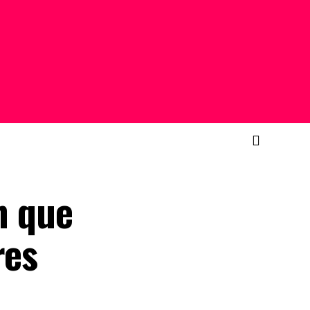
n que
res