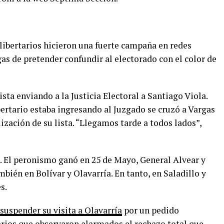
s libertarios hicieron una fuerte campaña en redes
as de pretender confundir al electorado con el color de
sta enviando a la Justicia Electoral a Santiago Viola.
ertario estaba ingresando al Juzgado se cruzó a Vargas
alización de su lista. “Llegamos tarde a todos lados”,
. El peronismo ganó en 25 de Mayo, General Alvear y
bién en Bolívar y Olavarría. En tanto, en Saladillo y
s.
suspender su visita a Olavarría
por un pedido
arios que observaron alarmados el rechazo total que