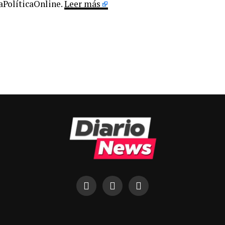
LaPolíticaOnline.
Leer más