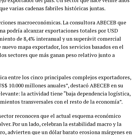
jo exportador del país. Un sector que hace veinte años
ue varias cadenas fabriles históricas juntas.
ecciones macroeconómicas. La consultora ABECEB que
na podría alcanzar exportaciones totales por USD
imiento de 8,4% interanual y un superávit comercial
e nuevo mapa exportador, los servicios basados en el
os sectores que más ganan peso relativo junto a
ca entre los cinco principales complejos exportadores,
US$ 10.000 millones anuales”, destacó ABECEB en su
levante: la actividad tiene “baja dependencia logística,
mientos transversales con el resto de la economía”.
 sector reconocen que el actual esquema económico
olver. Por un lado, celebran la estabilidad macro y la
otro, advierten que un dólar barato erosiona márgenes en