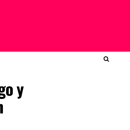
go y
n